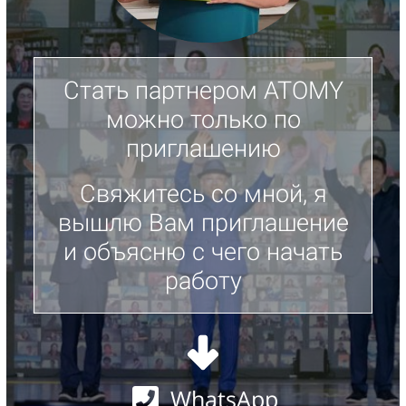
Стать партнером ATOMY
можно только по
приглашению
Свяжитесь со мной, я
вышлю Вам приглашение
и объясню с чего начать
работу
WhatsApp